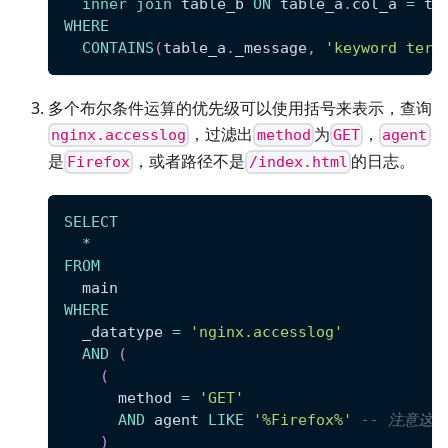
inner
join
 table_b 
ON
 table_a
.
col_a 
=
 ta
WHERE
CONTAINS
(
table_a
.
_message
,
'keyword term
多个布尔条件运算的优先级可以使用括号来表示，查询
，过滤出
为
，
nginx.accesslog
method
GET
agent
是
，或者路径不是
的日志。
Firefox
/index.html
SELECT
*
FROM
  main
WHERE
  _datatype 
=
'nginx.accesslog'
AND
(
(
      method 
=
'GET'
AND
 agent 
LIKE
'%Firefox%'
-- 注意这
)