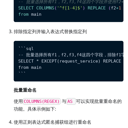
-- 批量选择所有f1，f2,f3,f4这四个字段并使用f2+
SELECT
COLUMNS
(
'^f[1-4]$'
)
REPLACE
(
f2
+
1
a
from
 main
排除指定列并输入表达式替换指定列
```sql
-- 批量选择所有f1，f2,f3,f4这四个字段，排除f1字
SELECT * EXCEPT(request_service) REPLACE (
from main
```
批量重命名
使用
与
可以实现批量重命名的
COLUMNS(REGEX)
AS
功能。具体示例如下:
使用正则表达式匿名捕获组进行重命名