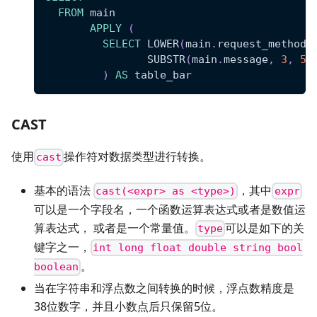
FROM
 main
APPLY
(
SELECT
 LOWER
(
main
.
request_method
)
                SUBSTR
(
main
.
message
,
3
,
5
)
)
AS
 table_bar
CAST
使用
操作符对数据类型进行转换。
cast
基本的语法
，其中
cast(<expr> as <type>)
expr
可以是一个字段名，一个函数运算表达式或者是数值运
算表达式， 或者是一个常量值。
可以是如下的关
type
键字之一，
int long float double string bool
。
boolean
当在字符串和浮点数之间转换的时候，浮点数精度是
38位数字，并且小数点后只保留5位。