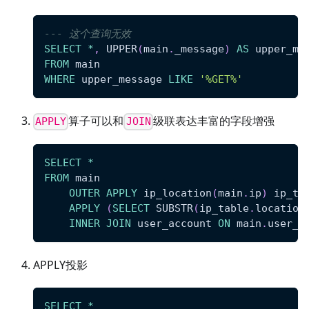
--- 这个查询无效
SELECT
*
,
 UPPER
(
main
.
_message
)
AS
 upper_me
FROM
 main
WHERE
 upper_message 
LIKE
'%GET%'
算子可以和
级联表达丰富的字段增强
APPLY
JOIN
SELECT
*
FROM
 main
OUTER
APPLY
 ip_location
(
main
.
ip
)
 ip_ta
APPLY
(
SELECT
 SUBSTR
(
ip_table
.
location
INNER
JOIN
 user_account 
ON
 main
.
user_i
APPLY投影
SELECT
*