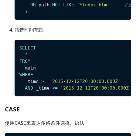
OR
 path 
NOT
LIKE
'%index.html'
-- 平台不
)
筛选时间范围
SELECT
*
FROM
  main
WHERE
  _time 
>=
'2015-12-12T20:00:00.000Z'
AND
 _time 
<=
'2015-12-11T20:00:00.000Z'
CASE
使用CASE来表达多路条件选择。语法