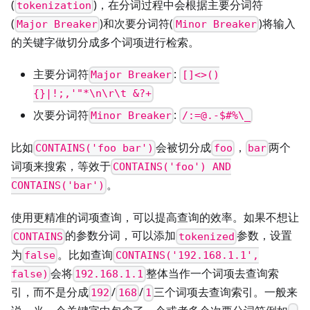
(
)，在分词过程中会根据主要分词符
tokenization
(
)和次要分词符(
)将输入
Major Breaker
Minor Breaker
的关键字做切分成多个词项进行检索。
主要分词符
:
Major Breaker
[]<>()
{}|!;,'"*\n\r\t &?+
次要分词符
:
Minor Breaker
/:=@.-$#%\_
比如
会被切分成
，
两个
CONTAINS('foo bar')
foo
bar
词项来搜索，等效于
CONTAINS('foo') AND
。
CONTAINS('bar')
使用更精准的词项查询，可以提高查询的效率。如果不想让
的参数分词，可以添加
参数，设置
CONTAINS
tokenized
为
。比如查询
false
CONTAINS('192.168.1.1',
会将
整体当作一个词项去查询索
false)
192.168.1.1
引，而不是分成
/
/
三个词项去查询索引。一般来
192
168
1