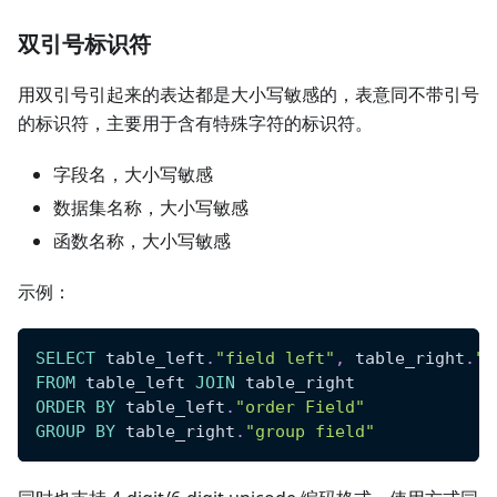
双引号标识符
用双引号引起来的表达都是大小写敏感的，表意同不带引号
的标识符，主要用于含有特殊字符的标识符。
字段名，大小写敏感
数据集名称，大小写敏感
函数名称，大小写敏感
示例：
SELECT
 table_left
.
"field left"
,
 table_right
.
"F
FROM
 table_left 
JOIN
 table_right
ORDER
BY
 table_left
.
"order Field"
GROUP
BY
 table_right
.
"group field"