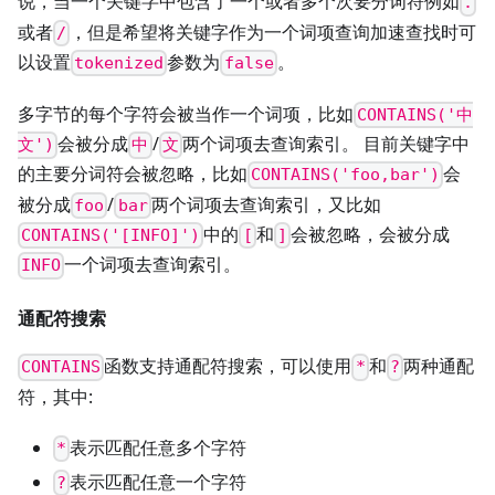
说，当一个关键字中包含了一个或者多个次要分词符例如
.
或者
，但是希望将关键字作为一个词项查询加速查找时可
/
以设置
参数为
。
tokenized
false
多字节的每个字符会被当作一个词项，比如
CONTAINS('中
会被分成
/
两个词项去查询索引。 目前关键字中
文')
中
文
的主要分词符会被忽略，比如
会
CONTAINS('foo,bar')
被分成
/
两个词项去查询索引，又比如
foo
bar
中的
和
会被忽略，会被分成
CONTAINS('[INFO]')
[
]
一个词项去查询索引。
INFO
通配符搜索
函数支持通配符搜索，可以使用
和
两种通配
CONTAINS
*
?
符，其中:
表示匹配任意多个字符
*
表示匹配任意一个字符
?