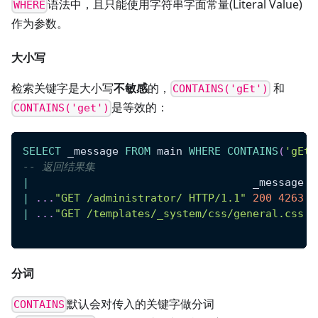
语法中，且只能使用字符串字面常量(Literal Value)
WHERE
作为参数。
大小写
检索关键字是大小写
不敏感
的，
和
CONTAINS('gEt')
是等效的：
CONTAINS('get')
SELECT
 _message 
FROM
 main 
WHERE
CONTAINS
(
'gEt'
-- 返回结果集
|
                                   _message  
|
.
.
.
"GET /administrator/ HTTP/1.1"
200
4263
"
|
.
.
.
"GET /templates/_system/css/general.css H
分词
默认会对传入的关键字做分词
CONTAINS