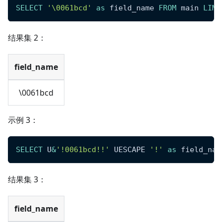
SELECT
'\0061bcd'
as
 field_name 
FROM
 main 
LIMI
结果集 2：
field_name
\0061bcd
示例 3：
SELECT
 U
&
'!0061bcd!!'
 UESCAPE 
'!'
as
 field_nam
结果集 3：
field_name