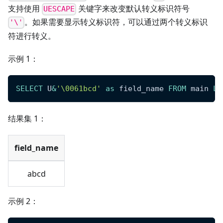
支持使用
关键字来改变默认转义标识符号
UESCAPE
。如果需要显示转义标识符，可以通过两个转义标识
'\'
符进行转义。
示例 1：
SELECT
 U
&
'\0061bcd'
as
 field_name 
FROM
 main 
LI
结果集 1：
field_name
abcd
示例 2：