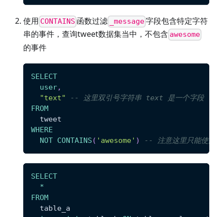
使用
函数过滤
字段包含特定字符
CONTAINS
_message
串的事件，查询tweet数据集当中，不包含
awesome
的事件
SELECT
user
,
"text"
-- 这里双引号字符串 text 是一个字段
FROM
  tweet
WHERE
NOT
CONTAINS
(
'awesome'
)
-- 注意这里只能使用单
SELECT
*
FROM
  table_a