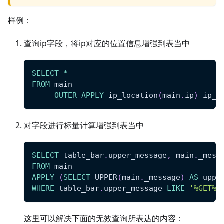
样例：
查询ip字段，将ip对应的位置信息增强到表当中
SELECT
*
FROM
 main 
OUTER
APPLY
 ip_location
(
main
.
ip
)
 ip_t
对字段进行标量计算增强到表当中
SELECT
 table_bar
.
upper_message
,
 main
.
_mess
FROM
 main
APPLY
(
SELECT
 UPPER
(
main
.
_message
)
AS
 uppe
WHERE
 table_bar
.
upper_message 
LIKE
'%GET%'
这里可以解决下面的无效查询所表达的内容：