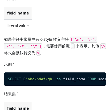
field_name
literal value
如果字符串常量中有 c-style 转义字符
['\n', '\r',
，需要使用前缀
来表示。其他
'\b', '\f', '\t']
E
\x
格式会默认转义为
。
x
示例 1：
SELECT
 E
'abc\ndef\gh'
as
 field_name 
FROM
 main 
结果集 1：
field_name