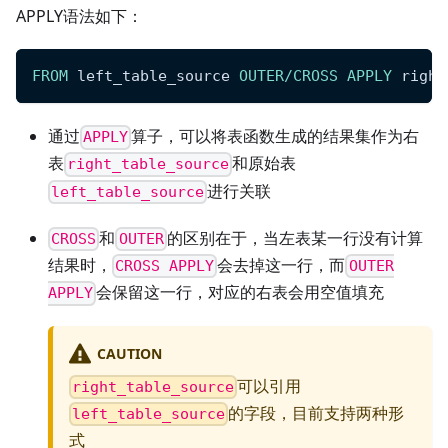
APPLY语法如下：
FROM
 left_table_source 
OUTER
/
CROSS
APPLY
 right
通过
算子，可以将表函数生成的结果集作为右
APPLY
表
和原始表
right_table_source
进行关联
left_table_source
和
的区别在于，当左表某一行没有计算
CROSS
OUTER
结果时，
会去掉这一行，而
CROSS APPLY
OUTER
会保留这一行，对应的右表会用空值填充
APPLY
CAUTION
可以引用
right_table_source
的字段，目前支持两种形
left_table_source
式