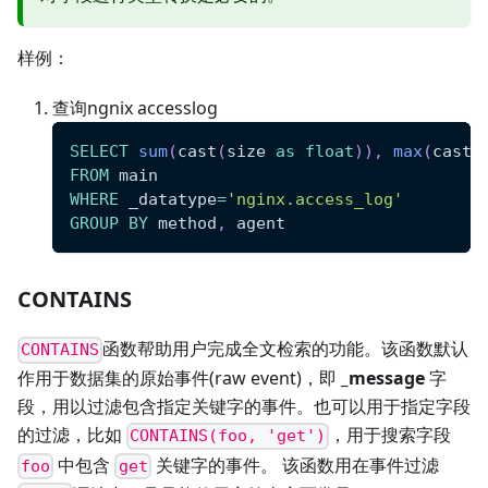
样例：
查询ngnix accesslog
SELECT
sum
(
cast
(
size 
as
float
)
)
,
max
(
cast
(
FROM
 main 
WHERE
 _datatype
=
'nginx.access_log'
GROUP
BY
 method
,
 agent
CONTAINS
函数帮助用户完成全文检索的功能。该函数默认
CONTAINS
作用于数据集的原始事件(raw event)，即
_message
字
段，用以过滤包含指定关键字的事件。也可以用于指定字段
的过滤，比如
，用于搜索字段
CONTAINS(foo, 'get')
中包含
关键字的事件。 该函数用在事件过滤
foo
get