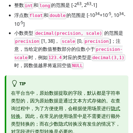
63
63
整数
和
的范围是
[-2
, 2
-1]
int
long
34
-5
34
浮点数
和
的范围是
[-10
+10
, 10
-
float
double
-5
10
]
小数类型
的范围是
decimal(precision, scale)
[1, 38]
，
[0,
]
；注
precision
scale
precision
意，当给定的数值整数部分的位数小于
precision-
时，例如
对应的类型是
scale
123.4
decimal(3,1)
时，因数值越界将返回空值
NULL
TIP
在平台当中，原始数据提取的字段，默认都是字符串
类型的，因为原始数据是通过文本方式存储的。在查
询过程中，为了方便使用，会根据使用场景进行
隐式
转换
。因此，在常见的使用场景中是不需要进行额外
类型转换的；而在少数隐式转换没有发生的情况下，
对字段进行类型转换是必要的。