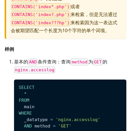
或者
CONTAINS('index*.php')
来检索，但是无法通过
CONTAINS('index?.php')
来检索因为这一表达式
CONTAINS('index???hp')
会被期望匹配一个长度为10个字符的单个词项。
样例
基本的
条件查询：查询
为
的
AND
method
GET
nginx.accesslog
SELECT
*
FROM
  main
WHERE
  _datatype 
=
'nginx.accesslog'
AND
 method 
=
'GET'